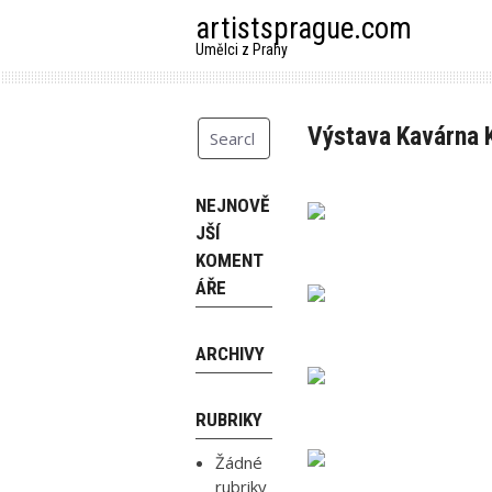
Skip
artistsprague.com
to
Umělci z Prahy
content
Výstava Kavárna 
NEJNOVĚ
JŠÍ
KOMENT
ÁŘE
ARCHIVY
RUBRIKY
Žádné
rubriky