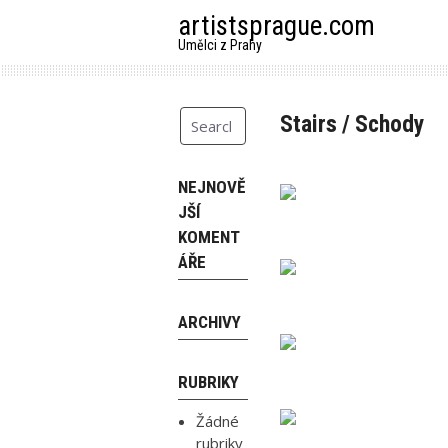
Skip
artistsprague.com
to
Umělci z Prahy
content
Stairs / Schody
NEJNOVĚ
JŠÍ
KOMENT
ÁŘE
ARCHIVY
RUBRIKY
Žádné
rubriky